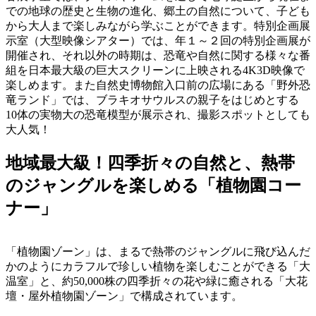
での地球の歴史と生物の進化、郷土の自然について、子ども
から大人まで楽しみながら学ぶことができます。特別企画展
示室（大型映像シアター）では、年１～２回の特別企画展が
開催され、それ以外の時期は、恐竜や自然に関する様々な番
組を日本最大級の巨大スクリーンに上映される4K3D映像で
楽しめます。また自然史博物館入口前の広場にある「野外恐
竜ランド」では、ブラキオサウルスの親子をはじめとする
10体の実物大の恐竜模型が展示され、撮影スポットとしても
大人気！
地域最大級！四季折々の自然と、熱帯
のジャングルを楽しめる「植物園コー
ナー」
「植物園ゾーン」は、まるで熱帯のジャングルに飛び込んだ
かのようにカラフルで珍しい植物を楽しむことができる「大
温室」と、約50,000株の四季折々の花や緑に癒される「大花
壇・屋外植物園ゾーン」で構成されています。