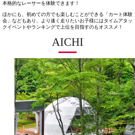
本格的なレーサーを体験できます！
ほかにも、初めての方でも楽しむことができる「カート体験
会」などもあり、より速く走りたいお子様にはタイムアタッ
クイベントやランキングで上位を目指すのもオススメ！
AICHI
MIZKAN MUSEUM
SHITARA VILLAGE
STUDIO 894
カクキュー八丁味噌（八丁味噌の郷）
レゴランド®・ジャパン・リゾート
野外民族博物館リトルワールド
あいち朝日遺跡ミュージアム
安城産業文化公園デンパーク
あいち航空ミュージアム
刈谷ハイウェイオアシス
東谷山フルーツパーク
志段味古墳群歴史の里
トヨタ産業技術記念館
矢場とん 矢場町本店
日本モンキーパーク
豊田おいでんまつり
元祖 鯱もなか本店
両口屋是清 八事店
宮きしめん 神宮店
あつた蓬莱軒 本店
半田赤レンガ建物
木曽川鵜飼遊覧
名古屋港水族館
わんわん動物園
足助（香嵐渓）
博物館 明治村
八事山興正寺
トヨタ博物館
東山動植物園
豊田市博物館
豊田市美術館
味仙 矢場店
お菓子の城
大須商店街
鞍ケ池公園
茶臼山高原
名古屋城
熱田神宮
豊川稲荷
徳川園
犬山城
のんほいパーク（豊橋総合動植物園）
INAXライブミュージアム
南知多ビーチランド
西条園 あいや本店
ラグーナテンボス
愛知こどもの国
竹島水族館
日間賀島
佐久島