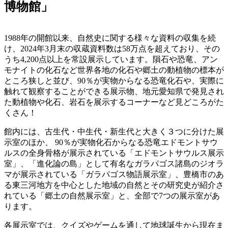
博物館」
1988年の開館以来、自然史に関する様々な資料の収集を続
け、2024年3月末の収蔵資料数は58万点を超えており、その
うち4,200点以上を常設展示しています。隕石や恐竜、アン
モナイトの化石など世界各地の化石や郷土の動植物の標本が
ところ狭しと並び、90％が実物からなる恐竜化石や、実際に
触れて観察することができる展示物、地元愛知県で発見され
た動植物や化石、岩石を展示するコーナーなど見どころがた
くさん！
館内には、古生代・中生代・新生代と大きく３つに分けた展
示室のほか、 90％が実物化石からなる恐竜エドモントサウ
ルスの全身骨格が展示されている「エドモントサウルス展示
室」、「進化論の島」として有名なガラパゴス諸島のジオラ
マが展示されている「ガラパゴス物語展示室」、豊橋市のあ
る東三河地方を中心とした地域の自然とその研究史が紹介さ
れている「郷土の自然展示室」と、全部で7つの展示室があ
ります。
各展示室では、クイズやゲームを通して地球誕生から現在ま