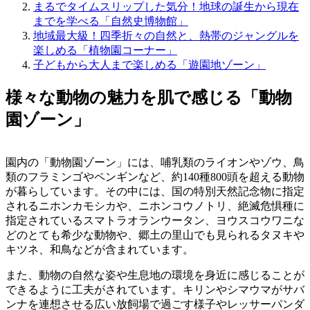
まるでタイムスリップした気分！地球の誕生から現在
までを学べる「自然史博物館」
地域最大級！四季折々の自然と、熱帯のジャングルを
楽しめる「植物園コーナー」
子どもから大人まで楽しめる「遊園地ゾーン」
様々な動物の魅力を肌で感じる「動物
園ゾーン」
園内の「動物園ゾーン」には、哺乳類のライオンやゾウ、鳥
類のフラミンゴやペンギンなど、約140種800頭を超える動物
が暮らしています。その中には、国の特別天然記念物に指定
されるニホンカモシカや、ニホンコウノトリ、絶滅危惧種に
指定されているスマトラオランウータン、ヨウスコウワニな
どのとても希少な動物や、郷土の里山でも見られるタヌキや
キツネ、和鳥などが含まれています。
また、動物の自然な姿や生息地の環境を身近に感じることが
できるように工夫がされています。キリンやシマウマがサバ
ンナを連想させる広い放飼場で過ごす様子やレッサーパンダ