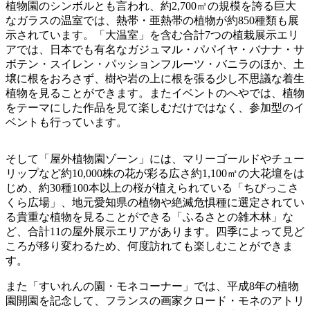
植物園のシンボルとも言われ、約2,700㎡の規模を誇る巨大
なガラスの温室では、熱帯・亜熱帯の植物が約850種類も展
示されています。「大温室」を含む合計7つの植栽展示エリ
アでは、日本でも有名なガジュマル・パパイヤ・バナナ・サ
ボテン・スイレン・パッションフルーツ・バニラのほか、土
壌に根をおろさず、樹や岩の上に根を張る少し不思議な着生
植物を見ることができます。またイベントのへやでは、植物
をテーマにした作品を見て楽しむだけではなく、参加型のイ
ベントも行っています。
そして「屋外植物園ゾーン」には、マリーゴールドやチュー
リップなど約10,000株の花が彩る広さ約1,100㎡の大花壇をは
じめ、約30種100本以上の桜が植えられている「ちびっこさ
くら広場」、地元愛知県の植物や絶滅危惧種に選定されてい
る貴重な植物を見ることができる「ふるさとの雑木林」な
ど、合計11の屋外展示エリアがあります。四季によって見ど
ころが移り変わるため、何度訪れても楽しむことができま
す。
また「すいれんの園・モネコーナー」では、平成8年の植物
園開園を記念して、フランスの画家クロード・モネのアトリ