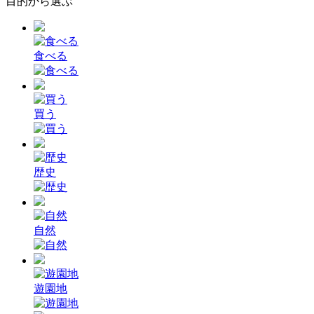
目的から選ぶ
食べる
買う
歴史
自然
遊園地