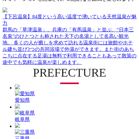
【下呂温泉】84度という高い温度で湧いている天然温泉が魅
力
群馬の「草津温泉」、兵庫の「有馬温泉」と並ぶ、“日本三
名泉”のひとつとも称された天下の名湯として名高い観光
地。 多くの人が癒しを求めて訪れる温泉街には旅館やホテ
ル建ち並び3つの共同浴場で外湯ができます。また街のあち
こちに点在する足湯は無料で利用できることもあって散策の
途中でも気軽に温泉が楽しめます。
PREFECTURE
愛知県
岐阜県
三重県