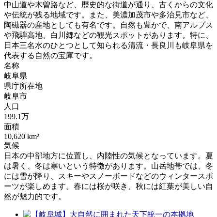
中山道や木曽路など、歴史的な街道が通り、古くからの文化
や伝統が残る地域です。また、美濃加茂市や多治見市など、
陶磁器の産地としても有名です。自然も豊かで、南アルプス
や飛騨高地、白川郷などの観光スポットがあります。特に、
日本三名水のひとつとして知られる清流・長良川も岐阜県を
代表する自然の宝庫です。
名称
岐阜県
県庁所在地
岐阜市
人口
199.1万
面積
10,620 km²
気候
日本の中部地方に位置し、内陸性の気候となっています。夏
は暑く、冬は寒いという特徴があります。山岳地帯では、冬
には雪が降り、スキーやスノーボードなどのウィンタースポ
ーツが楽しめます。春には桜が咲き、秋には紅葉が美しい自
然が魅力的です。