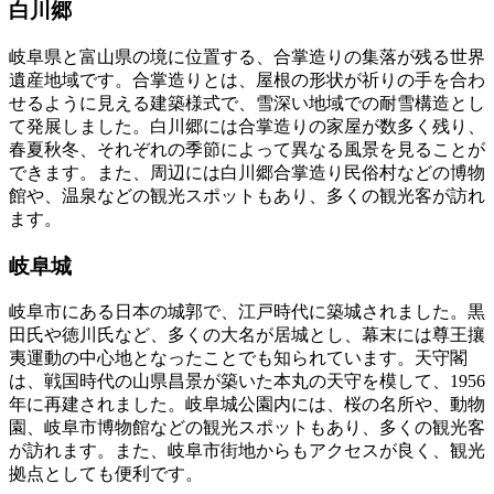
白川郷
岐阜県と富山県の境に位置する、合掌造りの集落が残る世界
遺産地域です。合掌造りとは、屋根の形状が祈りの手を合わ
せるように見える建築様式で、雪深い地域での耐雪構造とし
て発展しました。白川郷には合掌造りの家屋が数多く残り、
春夏秋冬、それぞれの季節によって異なる風景を見ることが
できます。また、周辺には白川郷合掌造り民俗村などの博物
館や、温泉などの観光スポットもあり、多くの観光客が訪れ
ます。
岐阜城
岐阜市にある日本の城郭で、江戸時代に築城されました。黒
田氏や徳川氏など、多くの大名が居城とし、幕末には尊王攘
夷運動の中心地となったことでも知られています。天守閣
は、戦国時代の山県昌景が築いた本丸の天守を模して、1956
年に再建されました。岐阜城公園内には、桜の名所や、動物
園、岐阜市博物館などの観光スポットもあり、多くの観光客
が訪れます。また、岐阜市街地からもアクセスが良く、観光
拠点としても便利です。