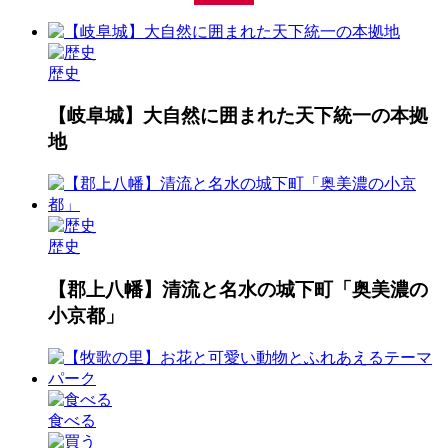
飛驒民俗村・飛驒の里｜飛驒高山の野外博
飛騨大鍾乳洞&大橋コレクション館
奥飛騨温泉郷 平湯温泉
忍者体験カフェ 高山
光ミュージアム
飛騨・高山
白川郷
世界淡水魚園水族館 アクア・トト ぎふ
多治見市モザイクタイルミュージアム
食品サンプル創作館 さんぷる工房
ぎふワールド・ローズガーデン
土岐プレミアム・アウトレット
ストーンミュージアム博石館
セラミックパークMINO
ひるがの高原 牧歌の里
岩村城跡・岩村城下町
恵那峡ワンダーランド
高鷲スノーパーク
星が見の杜
日本大正村
恵那川上屋
養老の滝
郡上八幡
下呂温泉
岐阜城
馬籠宿
付知峡
物館
歴史
【岐阜城】大自然に囲まれた天下統一の本拠
地
歴史
【郡上八幡】清流と名水の城下町「奥美濃の
小京都」
食べる