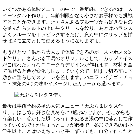
いくつかある体験メニューの中で一番気軽にできるのは「ス
イーツタルト作り」。年齢制限がなく小さなお子様でも挑戦
することができます。たくさんあるフルーツから好きなもの
を選んだらタルトの上に生クリームを絞り、あとはバランス
よくフルーツをトッピングするだけ。真ん中にクリップを挿
せばメモ立てとして使えるようになりますよ。
もうひとつ子供から大人まで体験できるのが「スマホスタン
ド作り」。さんぷる工房のオリジナルとして、カップアイス
がこぼれたようなユニークなデザインが作れます。材料を全
て混ぜると色が変化し固まっていくので、固まり切る前に下
敷きに垂らしてスプーンを差します。バニラ・イチゴ・チョ
コ・抹茶の4つの味をイメージしたカラーから選べますよ。
最後は事前予約必須の人気メニュー「天ぷら＆レタス作
り」。はじめに好きな具材を3つ選ぶのですが、そこからも
う楽しい！溶かした蝋（ろう）をぬるま湯の中に落として作
っていくのですがちょっとコツが必要で、参加できるのは小
学生以上。とはいえちょっと手こずっても、自分で作ったと