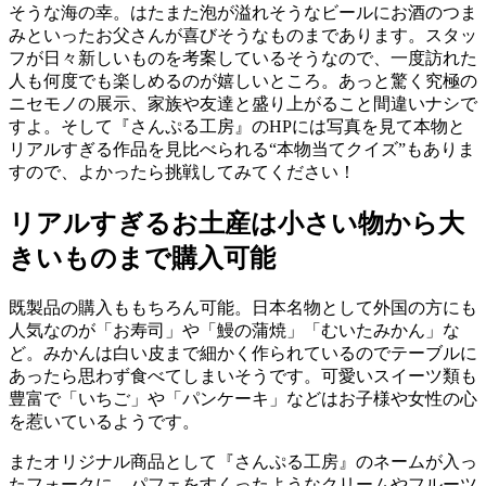
そうな海の幸。はたまた泡が溢れそうなビールにお酒のつま
みといったお父さんが喜びそうなものまであります。スタッ
フが日々新しいものを考案しているそうなので、一度訪れた
人も何度でも楽しめるのが嬉しいところ。あっと驚く究極の
ニセモノの展示、家族や友達と盛り上がること間違いナシで
すよ。そして『さんぷる工房』のHPには写真を見て本物と
リアルすぎる作品を見比べられる“本物当てクイズ”もありま
すので、よかったら挑戦してみてください！
リアルすぎるお土産は小さい物から大
きいものまで購入可能
既製品の購入ももちろん可能。日本名物として外国の方にも
人気なのが「お寿司」や「鰻の蒲焼」「むいたみかん」な
ど。みかんは白い皮まで細かく作られているのでテーブルに
あったら思わず食べてしまいそうです。可愛いスイーツ類も
豊富で「いちご」や「パンケーキ」などはお子様や女性の心
を惹いているようです。
またオリジナル商品として『さんぷる工房』のネームが入っ
たフォークに、パフェをすくったようなクリームやフルーツ