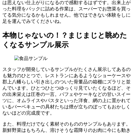
は思えない仕上がりになるので感動するはずです。出来上が
った料理をパックに詰める作業は、スーパーでお惣菜を買っ
てる気分になるかもしれません。他ではできない体験をしに
足を運んでみてくださいね。
本物じゃないの！？まじまじと眺めた
くなるサンプル展示
スタッフが開発しているサンプルがたくさん展示してあるの
も魅力のひとつで、レストランにあるようなショーケースや
郡上八幡らしい引き出しのついた骨董品の箱棚にズラリと並
んでいます。ひとつひとつゆっくり見ていたくなるほど、そ
の出来栄えは圧巻の一言。パフェやケーキなどの甘いスイー
ツに、オムライスやパスタといった洋食、網の上に置かれて
いるバーベキューの具材たちは煙が立ちのぼってもおかしく
ないほどの完成度です。
また、料理だけでなく素材そのもののサンプルもあります。
新鮮野菜はもちろん、溶けそうな霜降りのお肉に今にも動き