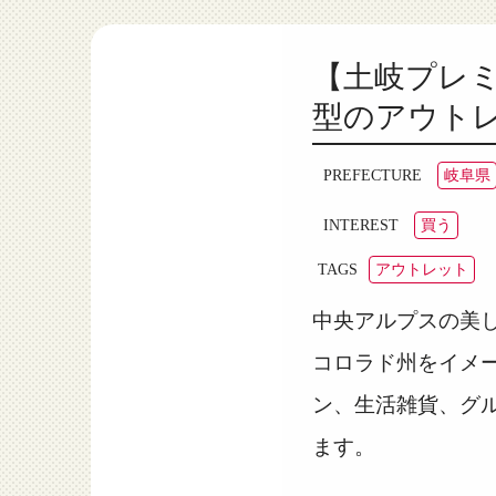
【土岐プレ
型のアウト
岐阜県
PREFECTURE
買う
INTEREST
アウトレット
TAGS
中央アルプスの美
コロラド州をイメ
ン、生活雑貨、グル
ます。