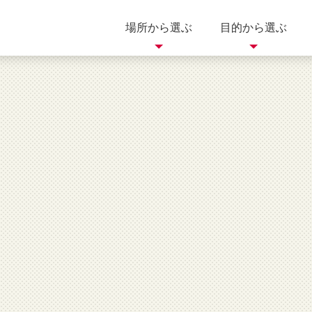
場所から選ぶ
目的から選ぶ
買う
歴史
自然
岐阜県
三重県
滋賀県
体験
美術館
イベント