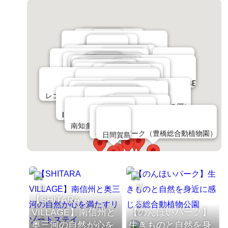
日本モンキーパーク
木曽川鵜飼遊覧
犬山城
野外民族博物館リトルワールド
博物館 明治村
お菓子の城
志段味古墳群歴史の里
東谷山フルーツパーク
あいち航空ミュージアム
茶臼山高原
あいち朝日遺跡ミュージアム
STUDIO 894
トヨタ産業技術記念館
名古屋城
徳川園
トヨタ博物館
矢場とん 矢場町本店
味仙 矢場店
大須商店街
東山動植物園
SHITARA VILLAGE
元祖 鯱もなか本店
八事山興正寺
両口屋是清 八事店
足助（香嵐渓）
宮きしめん 神宮店
熱田神宮
あつた蓬莱軒 本店
鞍ケ池公園
名古屋港水族館
豊田おいでんまつり
豊田市博物館
豊田市美術館
レゴランド®・ジャパン・リゾート
刈谷ハイウェイオアシス
カクキュー八丁味噌（八丁味噌の郷）
豊川稲荷
わんわん動物園
安城産業文化公園デンパーク
半田赤レンガ建物
MIZKAN MUSEUM
INAXライブミュージアム
西条園 あいや本店
竹島水族館
ラグーナテンボス
愛知こどもの国
南知多ビーチランド
佐久島
のんほいパーク（豊橋総合動植物園）
日間賀島
【SHITARA
VILLAGE】南信州と
【のんほいパーク】
歴史
奥三河の自然が心を
生きものと自然を身
食べる