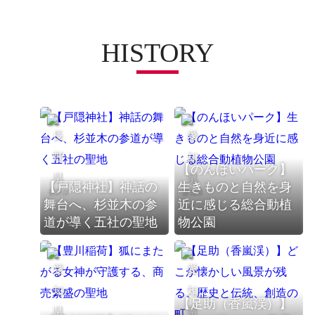
HISTORY
【のんほいパーク】
【戸隠神社】神話の
生きものと自然を身
長野県
愛知県
舞台へ、杉並木の参
近に感じる総合動植
道が導く五社の聖地
物公園
【足助（香嵐渓）】