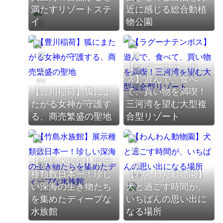
満たすリゾートステ
近に感じる総合動植
イ
物公園
自然
自然
【ラグーナテンボ
ス】遊んで、食べ
歴史
【豊川稲荷】狐にま
て、買い物を満喫！
遊園地
体験
遊園地
たがる女神が守護す
三河湾を望む大型複
る、商売繁盛の聖地
合型リゾート
動物園
【竹島水族館】展示
種類数日本一！珍し
【わんわん動物園】
自然
い深海の生き物たち
犬と過ごす時間が、
動物園
を集めたディープな
いちばんの思い出に
水族館
なる場所
美術館
体験