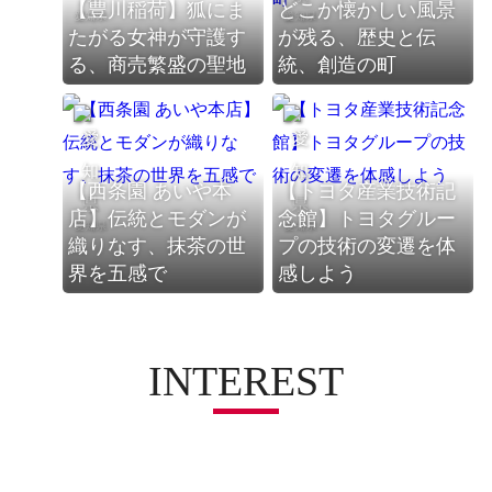
【豊川稲荷】狐にま
どこか懐かしい風景
愛知県
愛知県
たがる女神が守護す
が残る、歴史と伝
る、商売繁盛の聖地
統、創造の町
【西条園 あいや本
【トヨタ産業技術記
店】伝統とモダンが
念館】トヨタグルー
愛知県
愛知県
織りなす、抹茶の世
プの技術の変遷を体
界を五感で
感しよう
INTEREST
買う