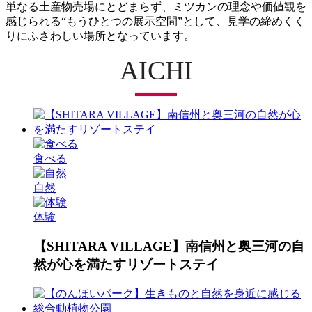
単なる土産物売場にとどまらず、ミツカンの理念や価値観を
感じられる“もうひとつの展示空間”として、見学の締めくく
りにふさわしい場所となっています。
AICHI
MIZKAN MUSEUM
SHITARA VILLAGE
STUDIO 894
カクキュー八丁味噌（八丁味噌の郷）
レゴランド®・ジャパン・リゾート
野外民族博物館リトルワールド
あいち朝日遺跡ミュージアム
安城産業文化公園デンパーク
あいち航空ミュージアム
刈谷ハイウェイオアシス
東谷山フルーツパーク
志段味古墳群歴史の里
トヨタ産業技術記念館
矢場とん 矢場町本店
日本モンキーパーク
豊田おいでんまつり
元祖 鯱もなか本店
両口屋是清 八事店
宮きしめん 神宮店
あつた蓬莱軒 本店
半田赤レンガ建物
木曽川鵜飼遊覧
名古屋港水族館
わんわん動物園
足助（香嵐渓）
博物館 明治村
八事山興正寺
トヨタ博物館
東山動植物園
豊田市博物館
豊田市美術館
味仙 矢場店
お菓子の城
大須商店街
鞍ケ池公園
茶臼山高原
名古屋城
熱田神宮
豊川稲荷
徳川園
犬山城
のんほいパーク（豊橋総合動植物園）
INAXライブミュージアム
南知多ビーチランド
西条園 あいや本店
ラグーナテンボス
愛知こどもの国
竹島水族館
日間賀島
佐久島
食べる
自然
体験
【SHITARA VILLAGE】南信州と奥三河の自
然が心を満たすリゾートステイ