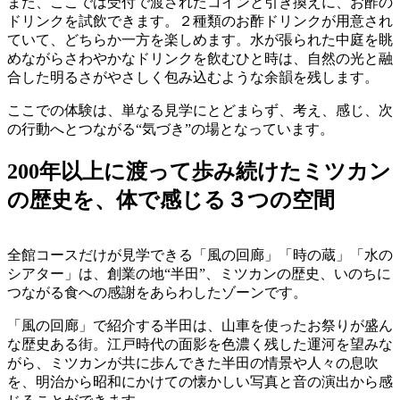
また、ここでは受付で渡されたコインと引き換えに、お酢の
ドリンクを試飲できます。２種類のお酢ドリンクが用意され
ていて、どちらか一方を楽しめます。水が張られた中庭を眺
めながらさわやかなドリンクを飲むひと時は、自然の光と融
合した明るさがやさしく包み込むような余韻を残します。
ここでの体験は、単なる見学にとどまらず、考え、感じ、次
の行動へとつながる“気づき”の場となっています。
200年以上に渡って歩み続けたミツカン
の歴史を、体で感じる３つの空間
全館コースだけが見学できる「風の回廊」「時の蔵」「水の
シアター」は、創業の地“半田”、ミツカンの歴史、いのちに
つながる食への感謝をあらわしたゾーンです。
「風の回廊」で紹介する半田は、山車を使ったお祭りが盛ん
な歴史ある街。江戸時代の面影を色濃く残した運河を望みな
がら、ミツカンが共に歩んできた半田の情景や人々の息吹
を、明治から昭和にかけての懐かしい写真と音の演出から感