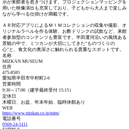
示が来館者を惹きつけます。プロジェクションマッピングを
用いた映像演出も充実しており、子どもから大人まで楽しみ
ながら学べる仕掛けが満載です。
ＡＲ対応アプリによるＭＩＭコレクションの収集や撮影、オ
リジナルラベルを作る体験、お酢ドリンクの試飲など、来館
者参加型のコンテンツも豊富です。半田運河沿いの風情ある
景観の中で、ミツカンが大切にしてきた“ものづくりの
心”と、食文化の奥深さに触れられる貴重なスポットです。
名称
MIZKAN MUSEUM
住所
475-8585
愛知県半田市中村町2-6
営業時間
9:30～17:00（建学最終受付 15:15）
定休日
木曜日、お盆、年末年始、臨時休館あり
WEB
https://www.mizkan.co.jp/mim/
電話番号
0569-24-5111