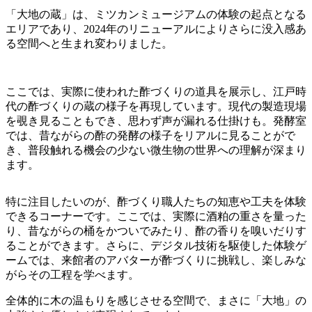
「大地の蔵」は、ミツカンミュージアムの体験の起点となる
エリアであり、2024年のリニューアルによりさらに没入感あ
る空間へと生まれ変わりました。
ここでは、実際に使われた酢づくりの道具を展示し、江戸時
代の酢づくりの蔵の様子を再現しています。現代の製造現場
を覗き見ることもでき、思わず声が漏れる仕掛けも。発酵室
では、昔ながらの酢の発酵の様子をリアルに見ることがで
き、普段触れる機会の少ない微生物の世界への理解が深まり
ます。
特に注目したいのが、酢づくり職人たちの知恵や工夫を体験
できるコーナーです。ここでは、実際に酒粕の重さを量った
り、昔ながらの桶をかついでみたり、酢の香りを嗅いだりす
ることができます。さらに、デジタル技術を駆使した体験ゲ
ームでは、来館者のアバターが酢づくりに挑戦し、楽しみな
がらその工程を学べます。
全体的に木の温もりを感じさせる空間で、まさに「大地」の