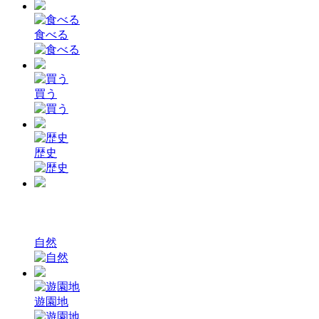
食べる
買う
歴史
自然
遊園地