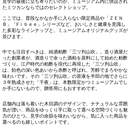
見学の最後に立ち寄りたいのが、ミュージアム内に併設され
たミツカンならではのセレクトショップ。
ここでは、普段なかなか手に入らない限定商品や「ＺＥＮ
Ｂ」「Fｉｂｅｅ」シリーズなど、おいしさと健康を意識し
た多彩なラインナップと、ミュージアムオリジナルグッズが
並びます。
中でも注目すべきは、純酒粕酢「三ツ判山吹」。造り酒屋だ
った創業者が、酒造りで余った酒粕を原料にして始めた粕酢
づくり。江戸時代の粕酢を現代に再現した「三ツ判山吹」
は、飴色の深い色あいから赤酢と呼ばれ、芳醇でまろやかな
味わいです。その「三ツ判山吹」の原液を半田の地でさらに
３年熟成させた「千夜」は、本数限定かつミュージアムでし
か手にないもので、贈答用にもおすすめです。
店舗内は落ち着いた木目調のデザインで、ナチュラルな雰囲
気が漂い、商品をゆっくり手に取って選べる空間づくりも魅
力のひとつ。見学の余韻を味わいながら、気に入った商品を
選べるのも嬉しいポイントです。