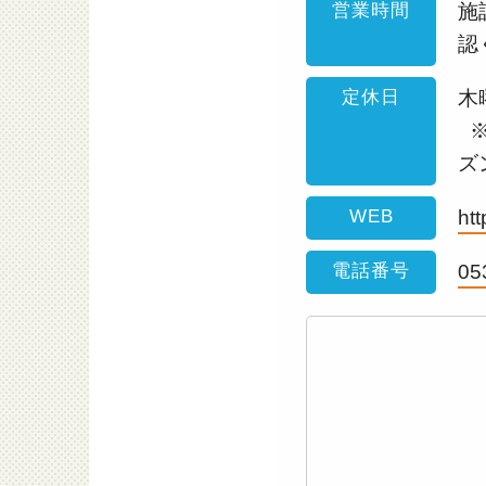
営業時間
施
認
定休日
木
※
ズ
WEB
ht
電話番号
05