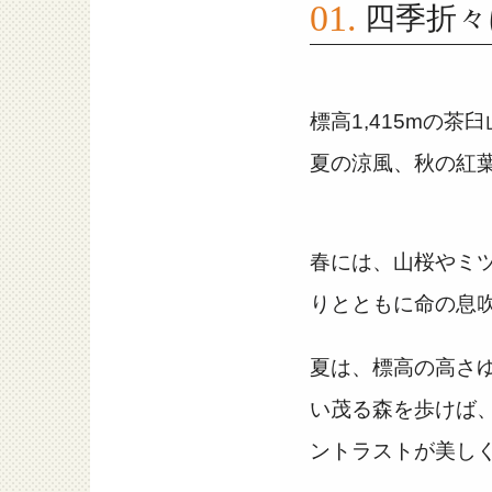
四季折々
標高1,415mの
夏の涼風、秋の紅
春には、山桜やミ
りとともに命の息
夏は、標高の高さ
い茂る森を歩けば
ントラストが美し