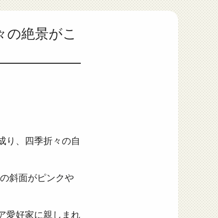
折々の絶景がこ
成り、四季折々の自
ルの斜面がピンクや
ア愛好家に親しまれ