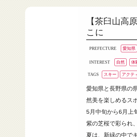
【茶臼山高原
こに
愛知県
PREFECTURE
自然
体
INTEREST
スキー
アクテ
TAGS
愛知県と長野県の
然美を楽しめるス
5月中旬から6月上
紫の芝桜で彩られ
夏は、新緑の中で