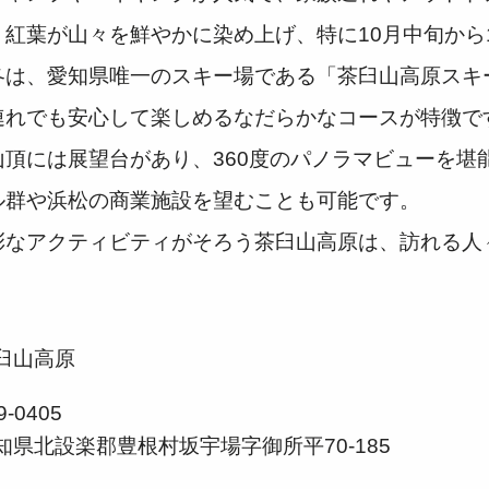
紅葉が山々を鮮やかに染め上げ、特に10月中旬から
冬は、愛知県唯一のスキー場である「茶臼山高原スキ
連れでも安心して楽しめるなだらかなコースが特徴で
頂には展望台があり、360度のパノラマビューを堪
ル群や浜松の商業施設を望むことも可能です。
彩なアクティビティがそろう茶臼山高原は、訪れる人
臼山高原
9-0405
知県北設楽郡豊根村坂宇場字御所平70-185