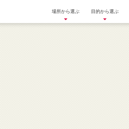
場所から選ぶ
目的から選ぶ
歴史
自然
岐阜県
買う
三重県
滋賀県
体験
美術館
イベント