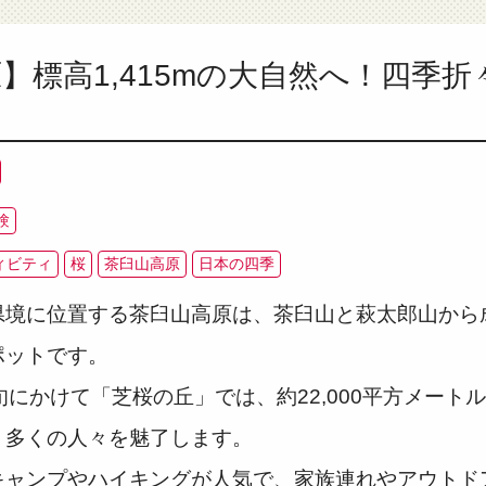
】標高1,415mの大自然へ！四季
験
ィビティ
桜
茶臼山高原
日本の四季
県境に位置する茶臼山高原は、茶臼山と萩太郎山から
ポットです。
旬にかけて「芝桜の丘」では、約22,000平方メート
、多くの人々を魅了します。
キャンプやハイキングが人気で、家族連れやアウトド