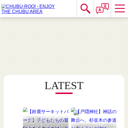
LATEST
【鈴鹿サーキット
パーク】子どもた
【戸隠神社】神話