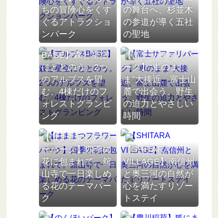
ちの冒険心をくす
の舞台へ、杉並木
ぐるアトラクショ
の参道が導く五社
長野県
ンパーク
の聖地
【アルプス
BASE】森と星空
【富士サファリパ
にととのう。2つ
ーク】“車のま
のアルプスを望
ま”大接近。富士山
む、4棟だけのフ
麓で出会う、野生
ォレストグランピ
の迫力とやさしい
長野県
静岡県
ング
時間
【はままつフラワ
ーパーク】四季の
【SHITARA
花に包まれて。舘
VILLAGE】南信州
山寺で一日楽しめ
と奥三河の自然が
る花のテーマパー
心を満たすリゾー
静岡県
愛知県
ク
トステイ