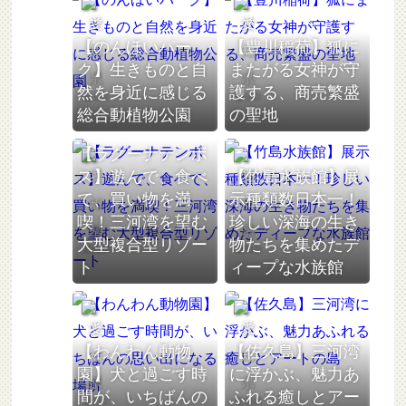
【のんほいパー
【豊川稲荷】狐に
ク】生きものと自
またがる女神が守
然を身近に感じる
護する、商売繁盛
愛知県
愛知県
総合動植物公園
の聖地
【ラグーナテンボ
ス】遊んで、食べ
【竹島水族館】展
て、買い物を満
示種類数日本一！
喫！三河湾を望む
珍しい深海の生き
大型複合型リゾー
物たちを集めたデ
愛知県
愛知県
ト
ィープな水族館
【わんわん動物
【佐久島】三河湾
園】犬と過ごす時
に浮かぶ、魅力あ
間が、いちばんの
ふれる癒しとアー
愛知県
愛知県