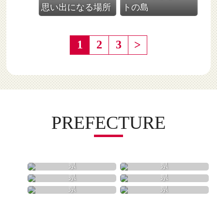
思い出になる場所
トの島
1
2
3
>
PREFECTURE
愛知県
岐阜県
三重県
滋賀県
静岡県
長野県