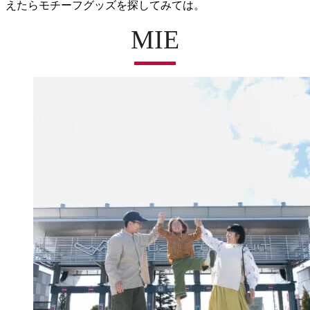
えたらモチーフグッズを探してみては。
MIE
三井アウトレットパーク ジャズドリーム長
アドベンチャーパーク オドルの森
ナガシマスパーランド
いなべ阿下喜ベース
御在所ロープウエイ
鈴鹿の森庭園
なばなの里
湯の山温泉
THE GLAMPING PLAZA 伊勢志摩BASE
木と森の体験施設 kiond（キオンド）
ゼロ距離水族館 伊勢シーパラダイス
伊賀の里モクモク手づくりファーム
ともいきの国 伊勢忍者キングダム
志摩グリーンアドベンチャー
ストーンハンター伊勢志摩
レッドヒル ヒーサーの森
いつきのみや歴史体験館
伊勢志摩エバーグレイズ
カメヤマローソクタウン
鈴鹿サーキットパーク
二見興玉神社 夫婦岩
割烹寿司 桂 外宮
VISON[ヴィソン]
志摩スペイン村
ミキモト真珠島
おやつタウン
一升びん本店
志摩地中海村
鳥羽温泉郷
鳥羽水族館
赤福本店
伊勢神宮
賢島
和田金
島