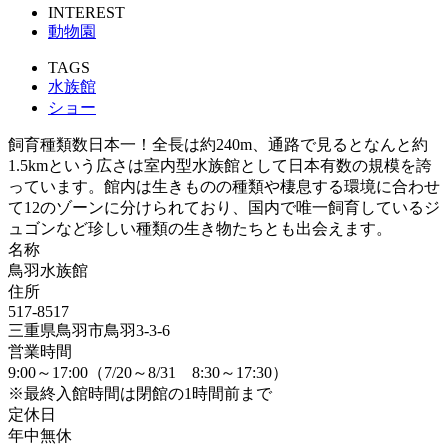
INTEREST
動物園
TAGS
水族館
ショー
飼育種類数日本一！全長は約240m、通路で見るとなんと約
1.5kmという広さは室内型水族館として日本有数の規模を誇
っています。館内は生きものの種類や棲息する環境に合わせ
て12のゾーンに分けられており、国内で唯一飼育しているジ
ュゴンなど珍しい種類の生き物たちとも出会えます。
名称
鳥羽水族館
住所
517-8517
三重県鳥羽市鳥羽3-3-6
営業時間
9:00～17:00（7/20～8/31 8:30～17:30）
※最終入館時間は閉館の1時間前まで
定休日
年中無休