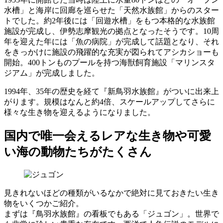
水槽」と海岸に回廊を巡らせた「天然水族館」からのスター
トでした。約2年後には「回遊水槽」をもつ本格的な水族館
施設が完成し、伊勢志摩観光の拠点となったそうです。10周
年を迎えた年には「魚の病院」が完成して話題となり、それ
をきっかけに施設の飛躍的な充実が図られてアシカショーも
開始。400トンものプールを持つ海獣飼育施設「マリンスタ
ジアム」が完成しました。
1994年、35年の歴史を経て『新鳥羽水族館』がついに出来上
がります。規模はなんと約4倍、スケールアップしてさらに
様々な生き物を迎えるようになりました。
国内で唯一会えるレアな生き物や可愛
い海の動物たちがたくさん
見きれないほどの種類がいるなかで絶対に見ておきたい生き
物をいくつかご紹介。
まずは『鳥羽水族館』の看板でもある「ジュゴン」。世界で