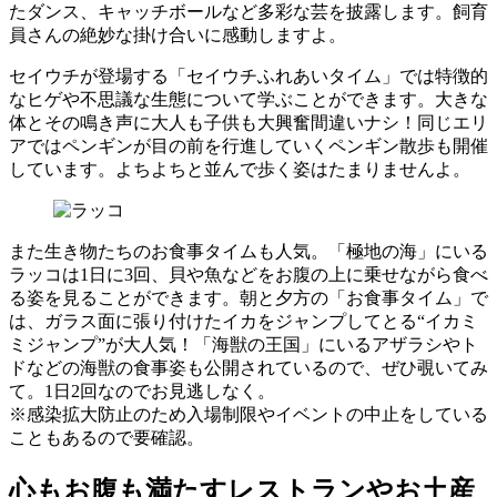
たダンス、キャッチボールなど多彩な芸を披露します。飼育
員さんの絶妙な掛け合いに感動しますよ。
セイウチが登場する「セイウチふれあいタイム」では特徴的
なヒゲや不思議な生態について学ぶことができます。大きな
体とその鳴き声に大人も子供も大興奮間違いナシ！同じエリ
アではペンギンが目の前を行進していくペンギン散歩も開催
しています。よちよちと並んで歩く姿はたまりませんよ。
また生き物たちのお食事タイムも人気。「極地の海」にいる
ラッコは1日に3回、貝や魚などをお腹の上に乗せながら食べ
る姿を見ることができます。朝と夕方の「お食事タイム」で
は、ガラス面に張り付けたイカをジャンプしてとる“イカミ
ミジャンプ”が大人気！「海獣の王国」にいるアザラシやト
ドなどの海獣の食事姿も公開されているので、ぜひ覗いてみ
て。1日2回なのでお見逃しなく。
※感染拡大防止のため入場制限やイベントの中止をしている
こともあるので要確認。
心もお腹も満たすレストランやお土産