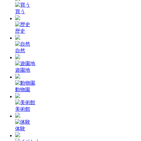
買う
歴史
自然
遊園地
動物園
美術館
体験