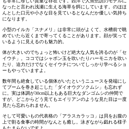
も非常に珍しい貴重な存在です。西洋で人魚伝説のモデルに
なったと言われ浅瀬に生える海草を餌にしています。のほほ
んとした口元や小さな目を見ているとなんだか優しい気持ち
になります。
小型のイルカ「スナメリ」は非常に頭がよくて、水槽前で眺
めていたら近くまで寄ってくることがあります。顔が笑って
いるように見えるのも魅力的。
体が大きいのでちょっと怖いけど絶大な人気を誇るのが「セ
イウチ」。ココではシャボン玉を吹いたりハーモニカを吹い
たり、迫力だけでなくセイウチについてしっかり学べるショ
ーもやっていますよ。
数年間も絶食している個体がいたというニュースを発端にし
てブームを巻き起こした「ダイオウグソクムシ」も忘れず
に。実は体調が30cm以上もある巨大なダンゴムシの仲間で
すが、どこからどう見てもエイリアンのような見た目は一度
見たら忘れられません。
そして可愛いもの代表格の「アラスカラッコ」は貝をお腹の
上で割る食事の時間がなんとも癒し。泳ぎながら戯れる様子
もたまらないですよ。