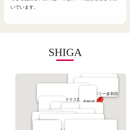
いでいます。
SHIGA
黒壁スクエア
千茂登
ヤンマーミュージアム
GLAMP ELEMENT
ローザンベリー多和田
レイクサイドテラス琵琶湖
彦根城
びわ湖バレイ
滋賀県立安土城考古博物館
八幡堀
毛利志満 近江八幡本店
おごと温泉
滋賀県立琵琶湖博物館