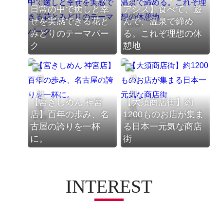
日常の中で癒しと幸
アシス】食べて、遊
せを実感できる花と
んで、温泉で締め
愛知県
愛知県
みどりのテーマパー
る。これぞ理想の休
ク
憩地
【宮きしめん 神宮
【大須商店街】約
店】百年の歩み、名
1200ものお店が集ま
愛知県
愛知県
古屋の誇りを一杯
る日本一元気な商店
に。
街
INTEREST