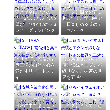
【アルプスBASE】
【はままつフラワー
温泉
森と星空にととの
パーク】四季の花に
動物園
う。2つのアルプスを
包まれて。舘山寺で
長野県
静岡県
望む、4棟だけのフォ
一日楽しめる花のテ
レストグランピング
ーマパーク
体験
【SHITARA
VILLAGE】南信州と
【西条園 あいや本
奥三河の自然が心を
店】伝統とモダンが
愛知県
愛知県
満たすリゾートステ
織りなす、抹茶の世
イ
界を五感で
【安城産業文化公園
デンパーク】身近な
【刈谷ハイウェイオ
日常の中で癒しと幸
アシス】食べて、遊