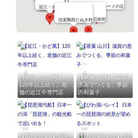
三井アウトレットパーク滋賀竜王
滋賀農業公園ブルーメの丘
琵琶湖汽船
近江・かど萬
茶菓 山川
甲賀の里 忍術村
信楽陶苑たぬき村
【近江・かど萬】
【茶菓 山川】滋賀の
食べる
食べる
120年以上続く、老
恵みでつくる、季節
舗の近江牛専門店
の和菓子
買う
自然
自然
【琵琶湖汽船】日本
【びわ湖バレイ】 日