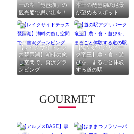
一の湖「琵琶湖」の
本一の琵琶湖の絶景
観光船で思い出を！
が望めるスポット
遊園地
【レイクサイドテラ
【道の駅アグリパー
ス琵琶湖】湖畔の癒
ク竜王】農・食・遊
食べる
食べる
し空間で、贅沢グラ
びを、まるごと体験
ンピング
する道の駅
自然
買う
GOURMET
体験
自然