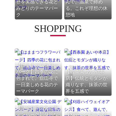
せを実感できる花と
んで、温泉で締め
愛知県
愛知県
みどりのテーマパー
る。これぞ理想の休
ク
憩地
SHOPPING
【はままつフラワー
パーク】四季の花に
【西条園 あいや本
包まれて。舘山寺で
店】伝統とモダンが
静岡県
愛知県
一日楽しめる花のテ
織りなす、抹茶の世
ーマパーク
界を五感で
【安城産業文化公園
デンパーク】身近な
【刈谷ハイウェイオ