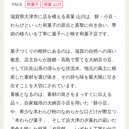
和菓子
茶菓 山川
TAGS
滋賀県大津市に店を構える茶菓 山川は、餅・小豆・
わらびといった和菓子の原点と真摯に向き合い、季
節の移ろいを丁寧に菓子へと映す和菓子店です。
菓子づくりの根幹にあるのは、滋賀の自然への深い
敬意。店主自らが故郷・高島で育てる大納言小豆、
そして比良山系の清らかな伏流水。地元の風土に根
差した素材を選び抜き、その持ち味を最大限に引き
出すことを大切にされています。
看板となるのは、素材の良さをまっすぐに伝える
品々。自家栽培の大納言小豆を用いた「餅小豆」
や、希少な本わらび粉のなめらかな口どけが際立つ
「本わらび菓子」、そして浜大津の夕暮れの凪いだ
景色を映した銘菓「夕凪餅」。いずれも丁寧な仕立