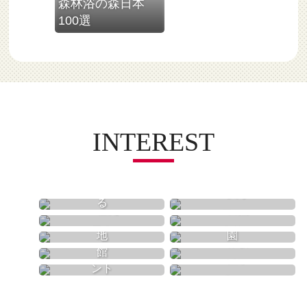
森林浴の森日本
岐阜県
100選
INTEREST
買う
食べる
歴史
自然
遊園地
動物園
体験
美術館
温泉
イベント