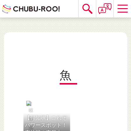
魚
【付知峡】これぞ
パワースポット！