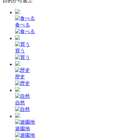
目的から選ぶ
食べる
買う
歴史
自然
遊園地