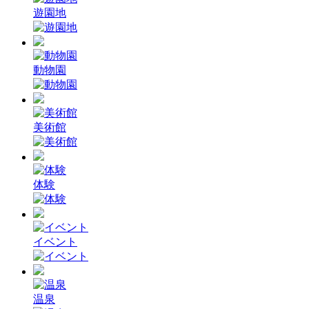
遊園地
動物園
美術館
体験
イベント
温泉