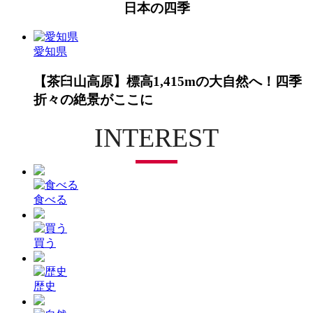
日本の四季
愛知県
【茶臼山高原】標高1,415mの大自然へ！四季
折々の絶景がここに
INTEREST
食べる
買う
歴史