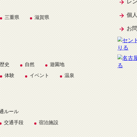
レ
個
三重県
滋賀県
お
歴史
自然
遊園地
体験
イベント
温泉
通ルール
交通手段
宿泊施設