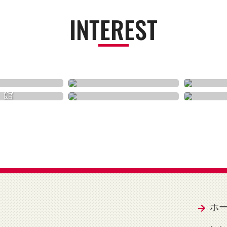
INTEREST
買う
歴史
体験
美術館
ホ