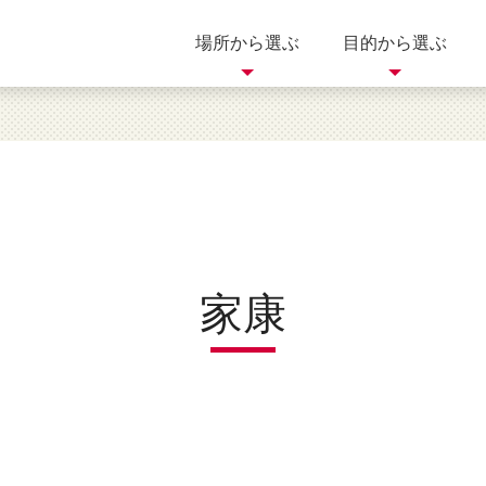
場所から選ぶ
目的から選ぶ
買う
歴史
自然
岐阜県
三重県
滋賀県
体験
美術館
イベント
家康