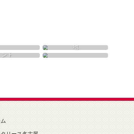
自然
遊園地
温泉
イベント
ーム
ンタリース名古屋