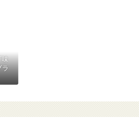
丁味
ブラ