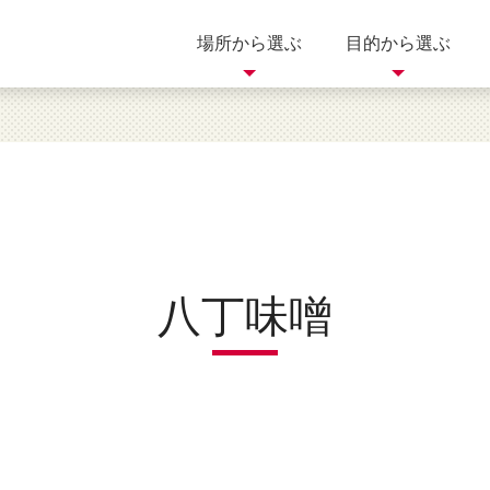
場所から選ぶ
目的から選ぶ
買う
歴史
自然
岐阜県
三重県
滋賀県
体験
美術館
イベント
八丁味噌