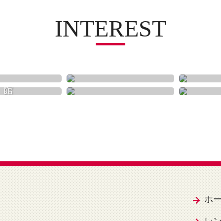
INTEREST
買う
歴史
体験
美術館
ホ
レ