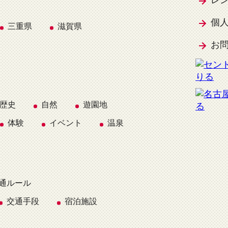
個
三重県
滋賀県
お
歴史
自然
遊園地
体験
イベント
温泉
通ルール
交通手段
宿泊施設