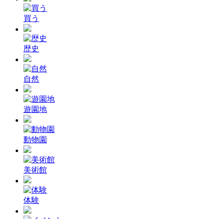
買う
歴史
自然
遊園地
動物園
美術館
体験