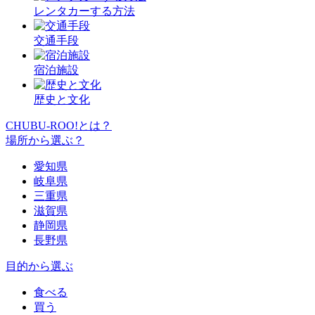
レンタカーする方法
交通手段
宿泊施設
歴史と文化
CHUBU-ROO!とは？
場所から選ぶ？
愛知県
岐阜県
三重県
滋賀県
静岡県
長野県
目的から選ぶ
食べる
買う