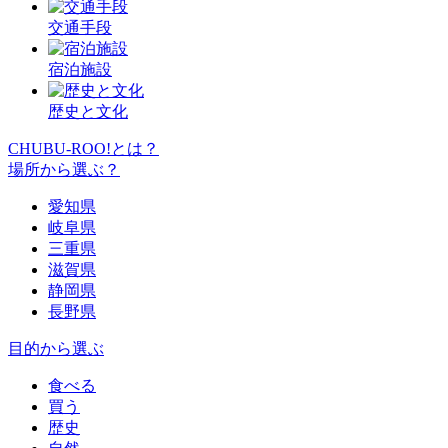
交通手段
宿泊施設
歴史と文化
CHUBU-ROO!とは？
場所から選ぶ？
愛知県
岐阜県
三重県
滋賀県
静岡県
長野県
目的から選ぶ
食べる
買う
歴史