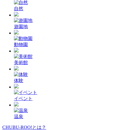
自然
遊園地
動物園
美術館
体験
イベント
温泉
CHUBU-ROO!とは？