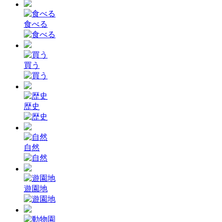
食べる
買う
歴史
自然
遊園地