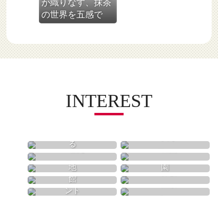
が織りなす、抹茶
愛知県
の世界を五感で
INTEREST
買う
食べる
歴史
自然
遊園地
動物園
体験
美術館
温泉
イベント