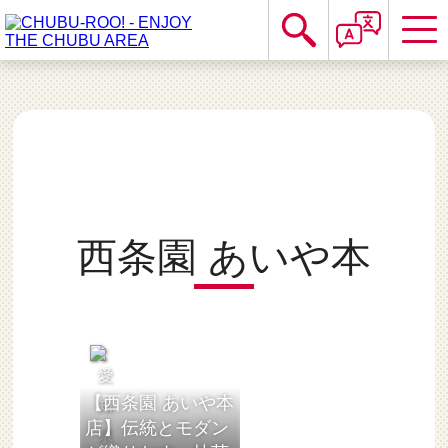
西条園 あいや本
【西条園 あいや本
店】伝統とモダン