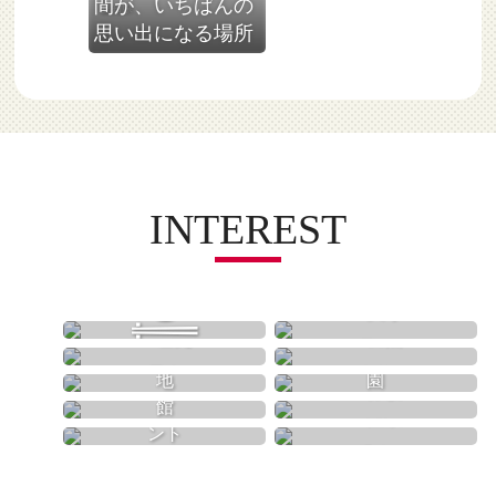
間が、いちばんの
愛知県
思い出になる場所
INTEREST
買う
食べる
歴史
自然
遊園地
動物園
体験
美術館
温泉
イベント