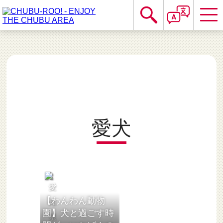
愛犬
【わんわん動物
園】犬と過ごす時