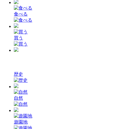
食べる
買う
歴史
自然
遊園地