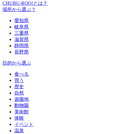
CHUBU-ROO!とは？
場所から選ぶ？
愛知県
岐阜県
三重県
滋賀県
静岡県
長野県
目的から選ぶ
食べる
買う
歴史
自然
遊園地
動物園
美術館
体験
イベント
温泉