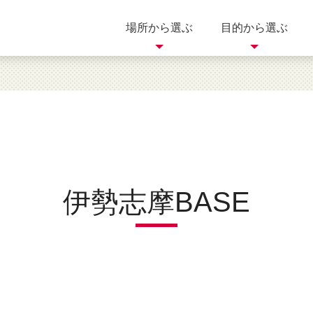
場所から選ぶ
目的から選ぶ
買う
歴史
自然
岐阜県
三重県
滋賀県
体験
美術館
イベント
伊勢志摩BASE