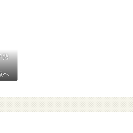
 伊勢
点へ