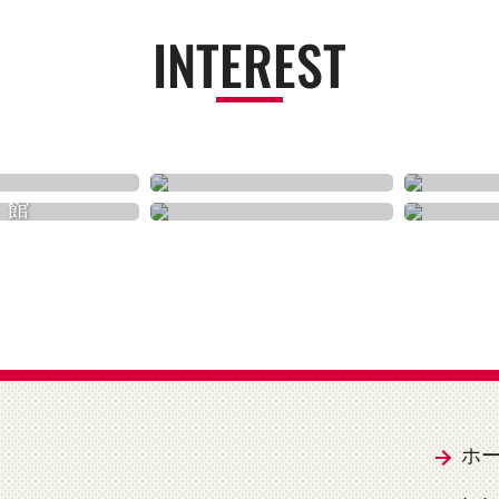
INTEREST
買う
歴史
体験
美術館
ホ