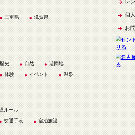
レ
個
三重県
滋賀県
お
歴史
自然
遊園地
体験
イベント
温泉
通ルール
交通手段
宿泊施設