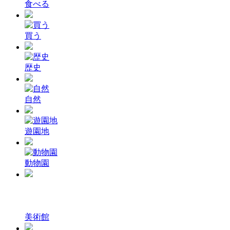
食べる
買う
歴史
自然
遊園地
動物園
美術館