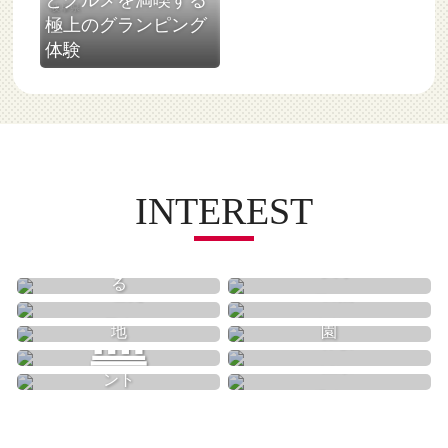
岐阜県
極上のグランピング
体験
INTEREST
買う
食べる
歴史
自然
遊園地
動物園
体験
美術館
温泉
イベント