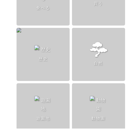
買う
食べる
歴史
自然
遊園地
動物園